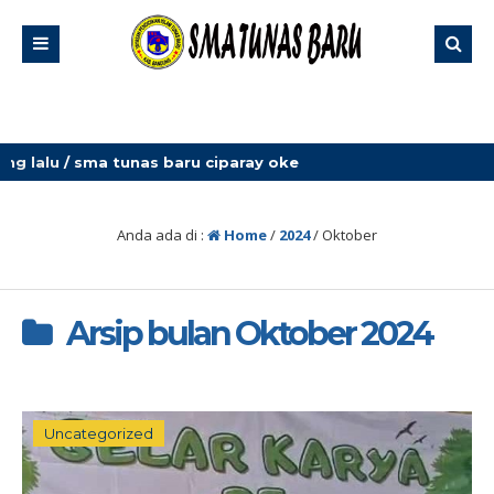
 lalu
/ sma tunas baru ciparay oke
Anda ada di :
Home
/
2024
/
Oktober
Arsip bulan Oktober 2024
Uncategorized