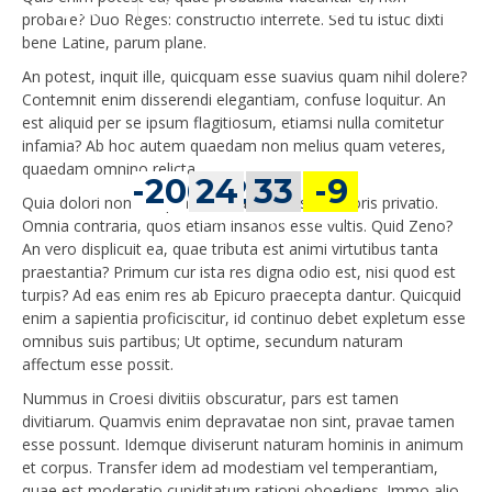
Siswa & Guru SMA 12 Kerikil
Agustus
probare? Duo Reges: constructio interrete. Sed tu istuc dixti
Tajam
bene Latine, parum plane.
LOKASI : SMA Negeri 12 Sumber jaya
An potest, inquit ille, quicquam esse suavius quam nihil dolere?
Contemnit enim disserendi elegantiam, confuse loquitur. An
est aliquid per se ipsum flagitiosum, etiamsi nulla comitetur
infamia? Ab hoc autem quaedam non melius quam veteres,
quaedam omnino relicta.
-20672
24
33
-9
Quia dolori non voluptas contraria est, sed doloris privatio.
hari
jam
menit
detik
Omnia contraria, quos etiam insanos esse vultis. Quid Zeno?
An vero displicuit ea, quae tributa est animi virtutibus tanta
praestantia? Primum cur ista res digna odio est, nisi quod est
turpis? Ad eas enim res ab Epicuro praecepta dantur. Quicquid
enim a sapientia proficiscitur, id continuo debet expletum esse
omnibus suis partibus; Ut optime, secundum naturam
affectum esse possit.
Nummus in Croesi divitiis obscuratur, pars est tamen
divitiarum. Quamvis enim depravatae non sint, pravae tamen
esse possunt. Idemque diviserunt naturam hominis in animum
et corpus. Transfer idem ad modestiam vel temperantiam,
quae est moderatio cupiditatum rationi oboediens. Immo alio