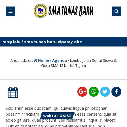
ang lalu
/ sma tunas baru ciparay oke
Anda ada di :
Home
/
Agenda
/
Lomba Jalan Sehat Siswa &
Guru SMA 12 Kerikil Tajam
Scio enim esse quosdam, qui quavis lingua philosophari
7
possint; Amicitiam autem adhibendam esse censent, quia sit
waktu : 04:32
ex eo genere, quae prosunt. Sed residamus, inquit, si placet.
AGENDA : Lomba Jalan Sehat
Quis enim potest ea, quae probabilia videantur ei, non