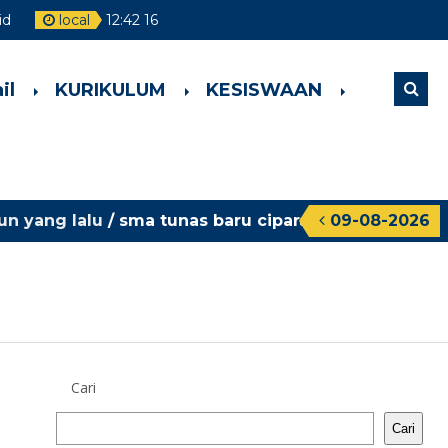
id
local
12
:
42
16
il
KURIKULUM
KESISWAAN
ng lalu
/ sma tunas baru ciparay oke
09-08-2026
Cari
Cari