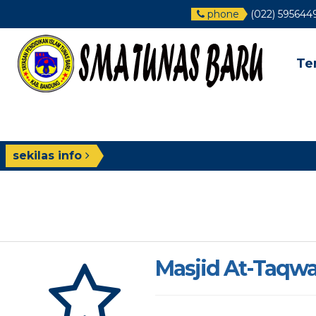
phone
(022) 595644
Te
sekilas info
Masjid At-Taqw