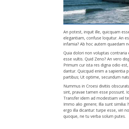
An potest, inquit ille, quicquam es
elegantiam, confuse loquitur. An es
infamia? Ab hoc autem quaedam no
Quia dolori non voluptas contraria 
esse vultis. Quid Zeno? An vero disp
Primum cur ista res digna odio est,
dantur. Quicquid enim a sapientia p
partibus; Ut optime, secundum nat
Nummus in Croesi divitiis obscurat
sint, pravae tamen esse possunt. 
Transfer idem ad modestiam vel te
Immo alio genere; Illa sunt similia
ergo illa dicantur: turpe esse, viri
quoque, ne tu verba solum putes.