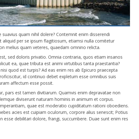
se suavius quam nihil dolere? Contemnit enim disserendi
t aliquid per se ipsum flagitiosum, etiamsi nulla comitetur
n melius quam veteres, quaedam omnino relicta.
est, sed doloris privatio. Omnia contraria, quos etiam insanos
licuit ea, quae tributa est animi virtutibus tanta praestantia?
 nisi quod est turpis? Ad eas enim res ab Epicuro praecepta
roficiscitur, id continuo debet expletum esse omnibus suis
uram affectum esse possit.
ur, pars est tamen divitiarum. Quamvis enim depravatae non
Idemque diviserunt naturam hominis in animum et corpus.
mperantiam, quae est moderatio cupiditatum rationi oboediens.
: hebes acies est cuipiam oculorum, corpore alius senescit; Potius
 non esse debilitari dolore, frangi, succumbere. Duae sunt enim res