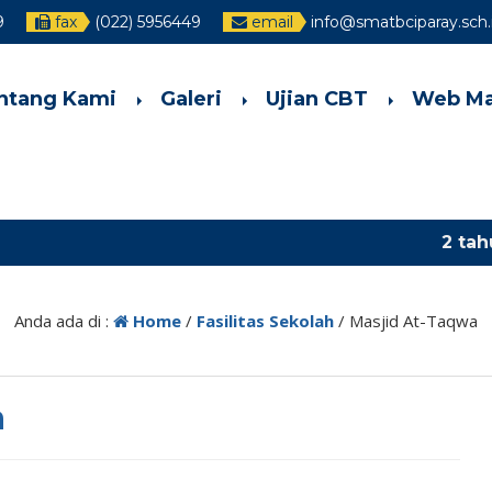
9
fax
(022) 5956449
email
info@smatbciparay.sch.
ntang Kami
Galeri
Ujian CBT
Web Ma
2 tahun ya
Anda ada di :
Home
/
Fasilitas Sekolah
/
Masjid At-Taqwa
a