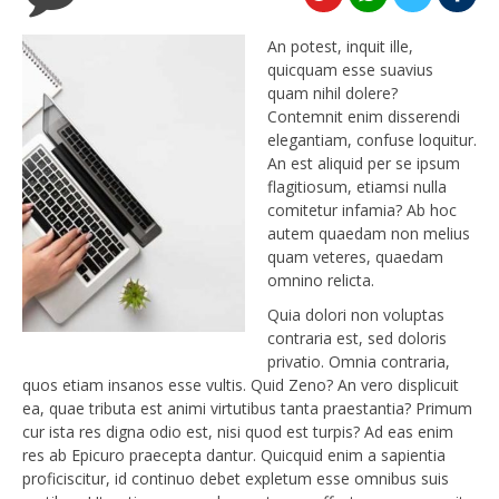
An potest, inquit ille,
quicquam esse suavius
quam nihil dolere?
Contemnit enim disserendi
elegantiam, confuse loquitur.
An est aliquid per se ipsum
flagitiosum, etiamsi nulla
comitetur infamia? Ab hoc
autem quaedam non melius
quam veteres, quaedam
omnino relicta.
Quia dolori non voluptas
contraria est, sed doloris
privatio. Omnia contraria,
quos etiam insanos esse vultis. Quid Zeno? An vero displicuit
ea, quae tributa est animi virtutibus tanta praestantia? Primum
cur ista res digna odio est, nisi quod est turpis? Ad eas enim
res ab Epicuro praecepta dantur. Quicquid enim a sapientia
proficiscitur, id continuo debet expletum esse omnibus suis