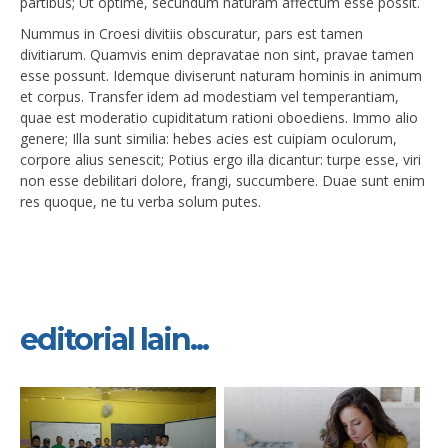
partibus; Ut optime, secundum naturam affectum esse possit.
Nummus in Croesi divitiis obscuratur, pars est tamen
divitiarum. Quamvis enim depravatae non sint, pravae tamen
esse possunt. Idemque diviserunt naturam hominis in animum
et corpus. Transfer idem ad modestiam vel temperantiam,
quae est moderatio cupiditatum rationi oboediens. Immo alio
genere; Illa sunt similia: hebes acies est cuipiam oculorum,
corpore alius senescit; Potius ergo illa dicantur: turpe esse, viri
non esse debilitari dolore, frangi, succumbere. Duae sunt enim
res quoque, ne tu verba solum putes.
editorial lain...